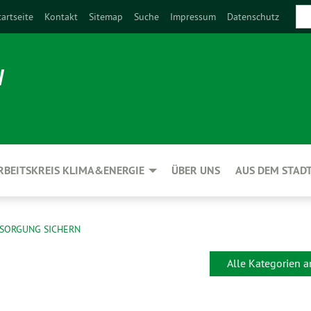
tartseite
Kontakt
Sitemap
Suche
Impressum
Datenschutz
N
RBEITSKREIS KLIMA&ENERGIE
ÜBER UNS
AUS DEM STAD
SORGUNG SICHERN
Alle Kategorien 