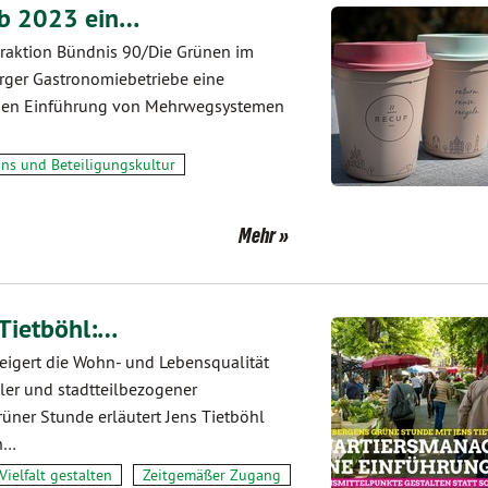
 ab 2023 ein…
Fraktion Bündnis 90/Die Grünen im
erger Gastronomiebetriebe eine
nden Einführung von Mehrwegsystemen
ons und Beteiligungskultur
Mehr
 Tietböhl:…
igert die Wohn- und Lebensqualität
er und stadtteilbezogener
ner Stunde erläutert Jens Tietböhl
on…
Vielfalt gestalten
Zeitgemäßer Zugang