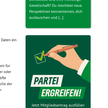
Gesellschaft? Du möchtest neue
Perspektiven kennenlernen, dich
austauschen und [...]
 Daten ein
wir für
er oder
töße
olle der
n