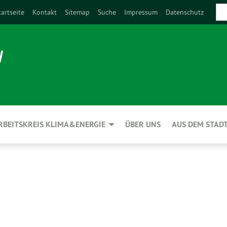
tartseite
Kontakt
Sitemap
Suche
Impressum
Datenschutz
N
RBEITSKREIS KLIMA&ENERGIE
ÜBER UNS
AUS DEM STAD