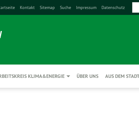
tartseite
Kontakt
Sitemap
Suche
Impressum
Datenschutz
N
RBEITSKREIS KLIMA&ENERGIE
ÜBER UNS
AUS DEM STAD