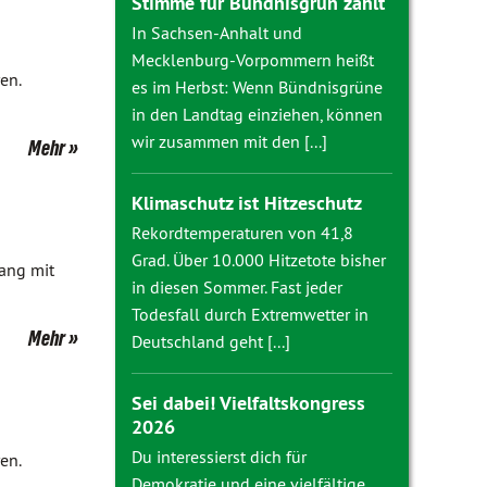
Stimme für Bündnisgrün zählt
In Sachsen-Anhalt und
Mecklenburg-Vorpommern heißt
en.
es im Herbst: Wenn Bündnisgrüne
in den Landtag einziehen, können
wir zusammen mit den [...]
Mehr
Klimaschutz ist Hitzeschutz
Rekordtemperaturen von 41,8
Grad. Über 10.000 Hitzetote bisher
gang mit
in diesen Sommer. Fast jeder
Todesfall durch Extremwetter in
Mehr
Deutschland geht [...]
Sei dabei! Vielfaltskongress
2026
Du interessierst dich für
en.
Demokratie und eine vielfältige