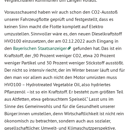
vergleichbaren Kommunen um Längen voraus.
Vorausschauend haben wir auch schon den CO2-Ausstoß
unserer Fahrzeugflotte geprüft und festgestellt, dass es
keinen Sinn macht die Flotte komplett auf Elektro
umzustellen. Sinnvoller wäre es, den neuen Dieselkraftstoff
HVO100 einzusetzen, der am 02.12.2022 auch Eingang in
den
Bayerischen Staatsanzeiger
gefunden hat. Das ist ein
Kraftstoff, der „90 Prozent weniger CO2, etwa 20 Prozent
weniger Partikel und 30 Prozent weniger Stickstoff ausstößt.
Der nicht so intensiv riecht, der im Winter besser läuft und für
den man vor allem auch nicht den Motor umrüsten muss
HVO100 – Hydrotreated Vegetable Oil, also hydriertes
Pflanzenöl –ist so ein Kraftstoff. Er besteht zum größten Teil
aus Altfetten, etwa gebrauchtem Speiseöl.“ Lasst uns im
Sinne des Gemeinwohls und für die Gesundheit unserer
Bürger:innen umstellen, denn Wirtschaftlichkeit ist nicht rein
ökonomisch zu betrachten, sondern auch aus sozialer,
gesellschaftlicher, Umwelt- und Klimaschutzperspektive.