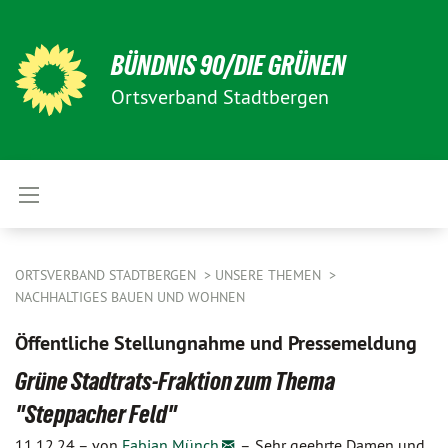
BÜNDNIS 90/DIE GRÜNEN
Ortsverband Stadtbergen
ORTSVERBAND STADTBERGEN
UNSERE THEMEN
NACHHALTIGES BAUEN UND WOHNEN
Öffentliche Stellungnahme und Pressemeldung
Grüne Stadtrats-Fraktion zum Thema
"Steppacher Feld"
11.12.24 –
von
Fabian Münch
–
Sehr geehrte Damen und