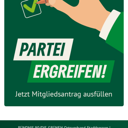
BÜNDNIS 90/DIE GRÜNEN Ortsverband Stadtbergen |